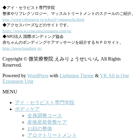
◆アイ・セラピスト専門学院
整体やリフレクソロジー、マッスルトリートメントのスクールのご紹介。
http://www.i-therapist.jp/school/yamaguchi.html
◆アクセスバーズなどのサイトです。
https://www.accessconsciousness.com/ja/
◆NPO法人 国際ボンディング協会
赤ちゃんのボンディングケアマッサージを紹介するＮＰＯサイト。
http://www.bonding.jp/
Copyright © 微笑療整院 えみりょうせいいん All Rights
Reserved.
Powered by
WordPress
with
Lightning Theme
&
VK All in One
Expansion Unit
MENU
アイ・セラピスト専門学院
ボディケア
全身調整コース
産後産前骨盤ケア
お顔の整体
アロマトリートメント