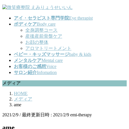
コ
ナ
ン
ビ
アイ・セラピスト専門学院
Eye therapist
テ
ゲ
ボディケア
Body care
ン
ー
全身調整コース
ツ
シ
産後産前骨盤ケア
へ
ョ
お顔の整体
ス
ン
アロマトリートメント
キ
に
ベビー・キッズマッサージ
baby & kids
ッ
移
メンタルケア
Mental care
プ
動
お客様のご感想
Voice
サロン紹介
Infomation
メディア
HOME
メディア
ame
2021/2/9
/ 最終更新日時 :
2021/2/9
emi-therapy
ame