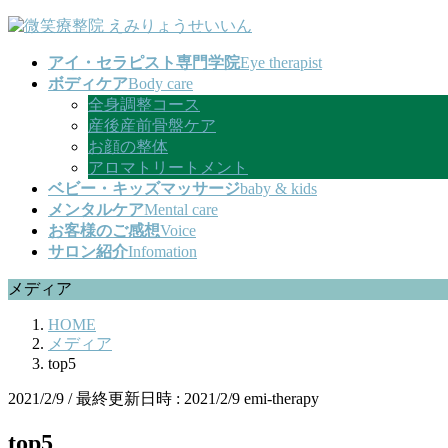
コ
ナ
ン
ビ
アイ・セラピスト専門学院
Eye therapist
テ
ゲ
ボディケア
Body care
ン
ー
全身調整コース
ツ
シ
産後産前骨盤ケア
へ
ョ
お顔の整体
ス
ン
アロマトリートメント
キ
に
ベビー・キッズマッサージ
baby & kids
ッ
移
メンタルケア
Mental care
プ
動
お客様のご感想
Voice
サロン紹介
Infomation
メディア
HOME
メディア
top5
2021/2/9
/ 最終更新日時 :
2021/2/9
emi-therapy
top5