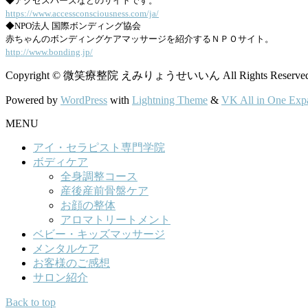
◆アクセスバーズなどのサイトです。
https://www.accessconsciousness.com/ja/
◆NPO法人 国際ボンディング協会
赤ちゃんのボンディングケアマッサージを紹介するＮＰＯサイト。
http://www.bonding.jp/
Copyright © 微笑療整院 えみりょうせいいん All Rights Reserved
Powered by
WordPress
with
Lightning Theme
&
VK All in One Exp
MENU
アイ・セラピスト専門学院
ボディケア
全身調整コース
産後産前骨盤ケア
お顔の整体
アロマトリートメント
ベビー・キッズマッサージ
メンタルケア
お客様のご感想
サロン紹介
Back to top