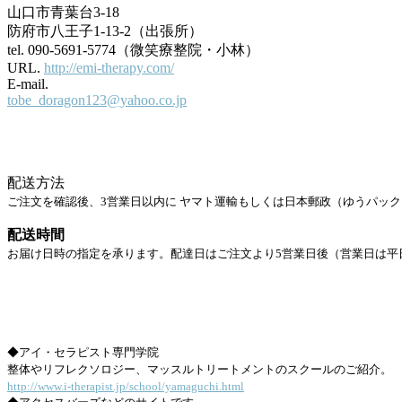
山口市青葉台3-18
防府市八王子1-13-2（出張所）
tel. 090-5691-5774（微笑療整院・小林）
URL.
http://emi-therapy.com/
E-mail.
tobe_doragon123@yahoo.co.jp
配送方法
ご注文を確認後、3営業日以内に ヤマト運輸もしくは日本郵政（ゆうパッ
配送時間
お届け日時の指定を承ります。配達日はご注文より5営業日後（営業日は平
◆アイ・セラピスト専門学院
整体やリフレクソロジー、マッスルトリートメントのスクールのご紹介。
http://www.i-therapist.jp/school/yamaguchi.html